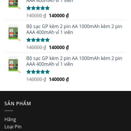
AAA 400mAh vỉ 1 viên
140000
₫
140000
₫
Được xếp
hạng
5.00
5
sao
Bộ sạc GP kèm 2 pin AA 1000mAh kèm 2 pin
AAA 400mAh vỉ 1 viên
140000
₫
140000
₫
Được xếp
hạng
5.00
5
sao
Bộ sạc GP kèm 2 pin AA 1000mAh kèm 2 pin
AAA 400mAh vỉ 1 viên
140000
₫
140000
₫
Được xếp
hạng
5.00
5
sao
SẢN PHẨM
Hãng
Loại Pin