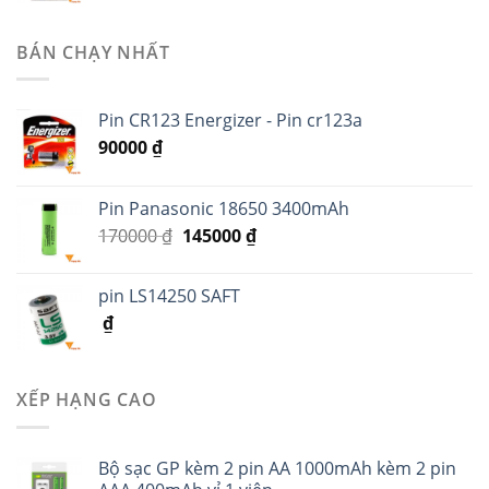
BÁN CHẠY NHẤT
Pin CR123 Energizer - Pin cr123a
90000
₫
Pin Panasonic 18650 3400mAh
170000
₫
145000
₫
pin LS14250 SAFT
₫
XẾP HẠNG CAO
Bộ sạc GP kèm 2 pin AA 1000mAh kèm 2 pin