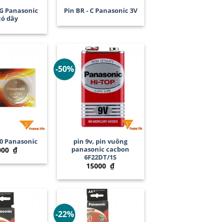
AG Panasonic
Pin BR - C Panasonic 3V
có dây
-50%
+
0 Panasonic
pin 9v, pin vuông
panasonic cacbon
000
₫
6F22DT/1S
15000
₫
-22%