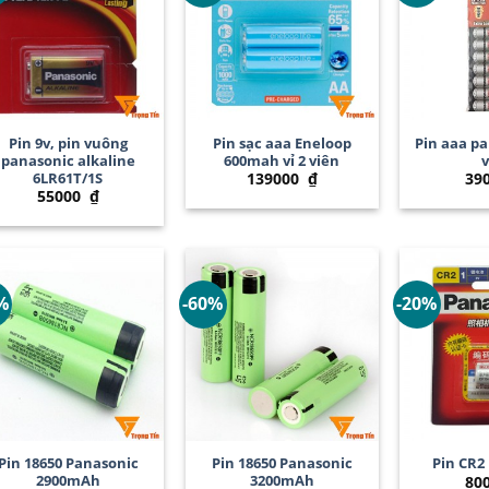
+
+
+
Pin 9v, pin vuông
Pin sạc aaa Eneloop
Pin aaa pa
panasonic alkaline
600mah vỉ 2 viên
v
6LR61T/1S
139000
₫
39
55000
₫
%
-60%
-20%
+
+
+
Pin 18650 Panasonic
Pin 18650 Panasonic
Pin CR2
2900mAh
3200mAh
80