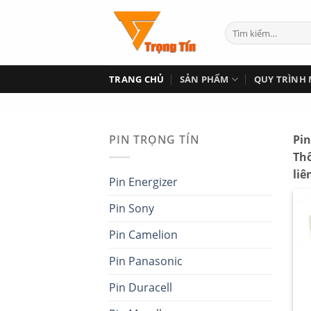
Skip
to
content
TRANG CHỦ
SẢN PHẨM
QUY TRÌNH
<
PIN TRỌNG TÍN
Pin
Thô
liê
Pin Energizer
Pin Sony
Pin Camelion
Pin Panasonic
Pin Duracell