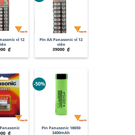
+
nasonic vỉ 12
Pin AA Panasonic vỉ 12
iên
viên
000
₫
39000
₫
-50%
+
 Panasonic
Pin Panasonic 18650
3400mAh
000
₫