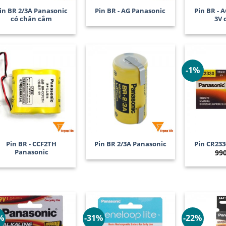
in BR 2/3A Panasonic
Pin BR - AG Panasonic
Pin BR - 
có chân cắm
3V 
-1%
+
+
+
Pin BR - CCF2TH
Pin BR 2/3A Panasonic
Pin CR233
Panasonic
99
%
-31%
-22%