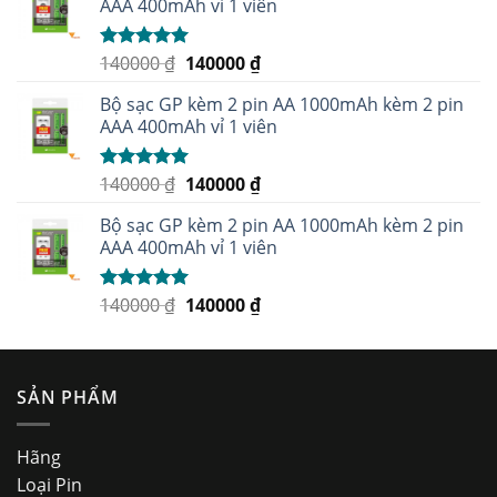
AAA 400mAh vỉ 1 viên
140000
₫
140000
₫
Được xếp
hạng
5.00
5
sao
Bộ sạc GP kèm 2 pin AA 1000mAh kèm 2 pin
AAA 400mAh vỉ 1 viên
140000
₫
140000
₫
Được xếp
hạng
5.00
5
sao
Bộ sạc GP kèm 2 pin AA 1000mAh kèm 2 pin
AAA 400mAh vỉ 1 viên
140000
₫
140000
₫
Được xếp
hạng
5.00
5
sao
SẢN PHẨM
Hãng
Loại Pin