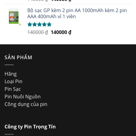
hạng
5.00
5
sao
Bộ sạc GP kèm 2 pin AA 1000mAh kèm 2 pin
AAA 400mAh vỉ 1 viên
140000
₫
140000
₫
Được xếp
hạng
5.00
5
sao
SẢN PHẨM
Hãng
Loại Pin
Pin Sạc
Pin Nuôi Nguồn
Công dụng của pin
Công ty Pin Trọng Tín