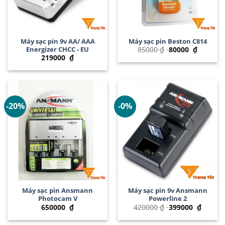
Máy sạc pin 9v AA/ AAA
Máy sạc pin Beston C814
Energizer CHCC - EU
85000
₫
80000
₫
219000
₫
-20%
-0%
Máy sạc pin Ansmann
Máy sạc pin 9v Ansmann
Photocam V
Powerline 2
650000
₫
420000
₫
399000
₫