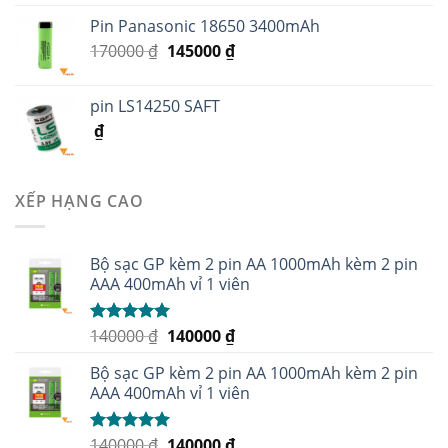
Pin Panasonic 18650 3400mAh
170000
₫
145000
₫
pin LS14250 SAFT
₫
XẾP HẠNG CAO
Bộ sạc GP kèm 2 pin AA 1000mAh kèm 2 pin
AAA 400mAh vỉ 1 viên
140000
₫
140000
₫
Được xếp
hạng
5.00
5
sao
Bộ sạc GP kèm 2 pin AA 1000mAh kèm 2 pin
AAA 400mAh vỉ 1 viên
140000
₫
140000
₫
Được xếp