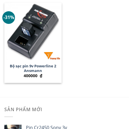
-31%
Bộ sạc pin 9v Powerline 2
Ansmann
400000
₫
SẢN PHẨM MỚI
Pin Cr2450 Sony 3v