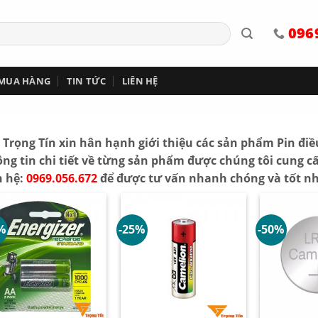
096
 MUA HÀNG
TIN TỨC
LIÊN HỆ
 Trọng Tín xin hân hạnh giới thiệu các sản phẩm Pin điề
ng tin chi tiết về từng sản phẩm được chúng tôi cung 
n hệ:
0969.056.672
để được tư vấn nhanh chóng và tốt nh
%
-25%
-50%
+
+
+