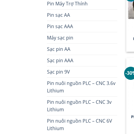
Pin Máy Trợ Thính
Pin sạc AA
Pin sạc AAA
Máy sạc pin
Sạc pin AA
Sạc pin AAA
Sạc pin 9V
-30
Pin nuôi nguồn PLC – CNC 3.6v
Lithium
Pin nuôi nguồn PLC – CNC 3v
Lithium
P
Pin nuôi nguồn PLC – CNC 6V
Lithium