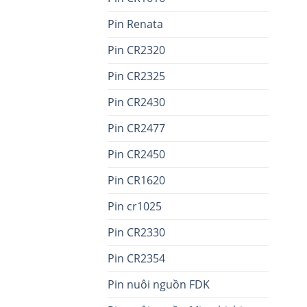
Pin Renata
Pin CR2320
Pin CR2325
Pin CR2430
Pin CR2477
Pin CR2450
Pin CR1620
Pin cr1025
Pin CR2330
Pin CR2354
Pin nuôi nguồn FDK