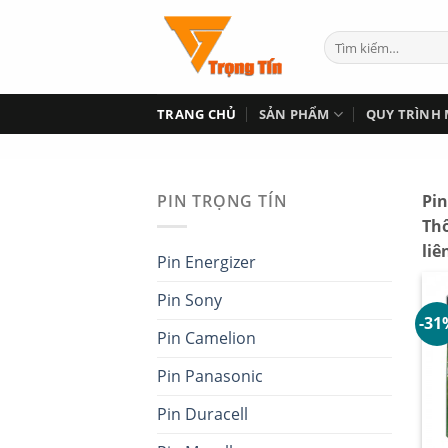
Skip
to
content
TRANG CHỦ
SẢN PHẨM
QUY TRÌNH
<
PIN TRỌNG TÍN
Pin
Thô
liê
Pin Energizer
Pin Sony
-31
Pin Camelion
Pin Panasonic
Pin Duracell