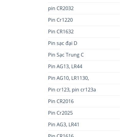
pin CR2032
Pin Cr1220
Pin CR1632
Pin sạc đại D
Pin Sạc Trung C
Pin AG13, LR44
Pin AG10, LR1130,
Pin cr123, pin cr123a
Pin CR2016
Pin Cr2025
Pin AG3, LR41
Pin CR1616