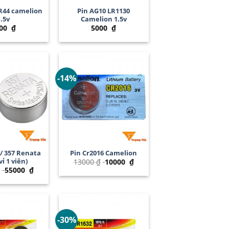
R44 camelion
Pin AG10 LR1130
1.5v
Camelion 1.5v
000
₫
5000
₫
-14%
+
/ 357 Renata
Pin Cr2016 Camelion
vỉ 1 viên)
13000
₫
10000
₫
₫
55000
₫
-30%