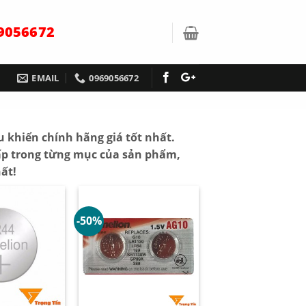
9056672
EMAIL
0969056672
u khiển chính hãng giá tốt nhất.
cấp trong từng mục của sản phẩm,
ất!
-50%
+