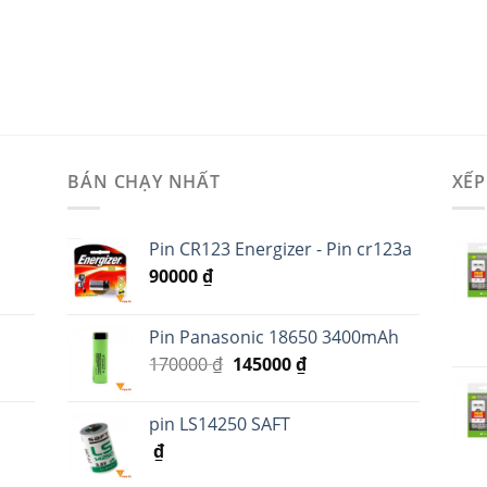
BÁN CHẠY NHẤT
XẾP
Pin CR123 Energizer - Pin cr123a
90000
₫
Pin Panasonic 18650 3400mAh
170000
₫
145000
₫
pin LS14250 SAFT
₫