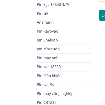
Pin Sạc 18650 3.7V
Pin GP
Qu
Ansmann
Pin Rayovac
pin Eneloop
pin cửa cuốn
Pin máy ảnh
Pin sạc 18650
Pin điều khiển
Pin sạc 9v
Pin máy công nghiệp
Pin CR1216