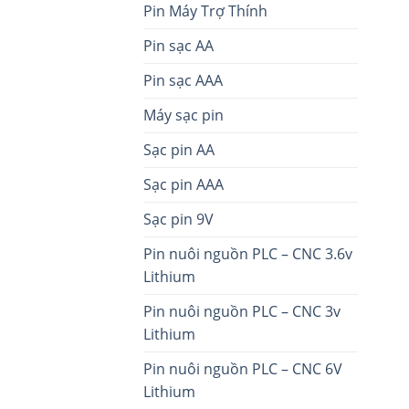
Pin Máy Trợ Thính
Pin sạc AA
Pin sạc AAA
Máy sạc pin
Sạc pin AA
Sạc pin AAA
Sạc pin 9V
Pin nuôi nguồn PLC – CNC 3.6v
Lithium
Pin nuôi nguồn PLC – CNC 3v
Lithium
Pin nuôi nguồn PLC – CNC 6V
Lithium