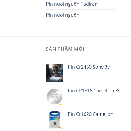
Pin nuôi nguồn Tadiran
Pin nuôi nguồn
SẢN PHẨM MỚI
Pin Cr2450 Sony 3v
Pin CR1616 Camelion 3v
Pin Cr1620 Camelion