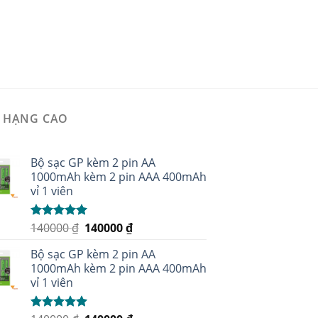
 HẠNG CAO
Bộ sạc GP kèm 2 pin AA
1000mAh kèm 2 pin AAA 400mAh
vỉ 1 viên
140000
₫
140000
₫
Được xếp
hạng
5.00
5
sao
Bộ sạc GP kèm 2 pin AA
1000mAh kèm 2 pin AAA 400mAh
vỉ 1 viên