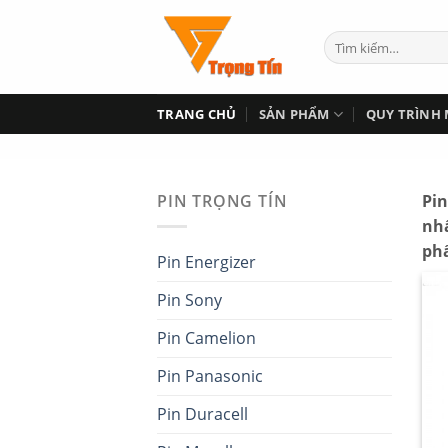
Skip
to
content
TRANG CHỦ
SẢN PHẨM
QUY TRÌNH
<
PIN TRỌNG TÍN
Pin
nhấ
phẩ
Pin Energizer
Pin Sony
Pin Camelion
Pin Panasonic
Pin Duracell