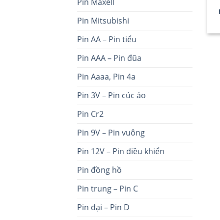
Pin Maxell
Pin Mitsubishi
Pin AA – Pin tiểu
Pin AAA – Pin đũa
Pin Aaaa, Pin 4a
Pin 3V – Pin cúc áo
Pin Cr2
Pin 9V – Pin vuông
Pin 12V – Pin điều khiển
Pin đồng hồ
Pin trung – Pin C
Pin đại – Pin D