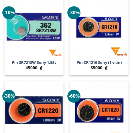
-10%
-30%
Pin SR721SW Sony 1.55v
Pin CR1216 Sony (1 viên)
45000
₫
35000
₫
-30%
-60%