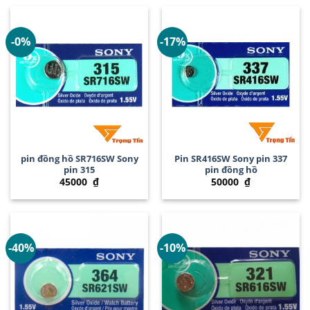
-0%
-17%
pin đồng hồ SR716SW Sony
Pin SR416SW Sony pin 337
pin 315
pin đồng hồ
45000
₫
50000
₫
-40%
-10%