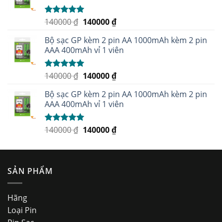
140000
₫
140000
₫
Được xếp
hạng
5.00
5
sao
Bộ sạc GP kèm 2 pin AA 1000mAh kèm 2 pin
AAA 400mAh vỉ 1 viên
140000
₫
140000
₫
Được xếp
hạng
5.00
5
sao
Bộ sạc GP kèm 2 pin AA 1000mAh kèm 2 pin
AAA 400mAh vỉ 1 viên
140000
₫
140000
₫
Được xếp
hạng
5.00
5
sao
SẢN PHẨM
Hãng
Loại Pin