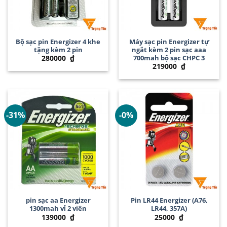
Bộ sạc pin Energizer 4 khe
Máy sạc pin Energizer tự
tặng kèm 2 pin
ngắt kèm 2 pin sạc aaa
700mah bộ sạc CHPC 3
280000
₫
219000
₫
-31%
-0%
pin sạc aa Energizer
Pin LR44 Energizer (A76,
1300mah vỉ 2 viên
LR44, 357A)
139000
₫
25000
₫