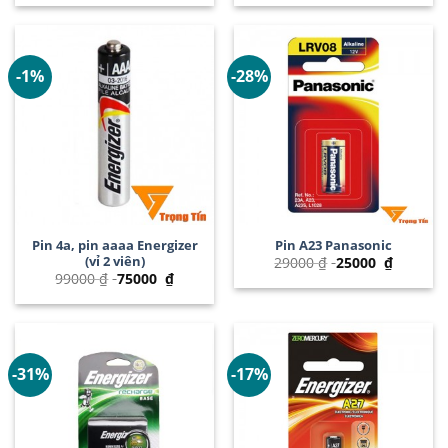
-1%
-28%
Pin 4a, pin aaaa Energizer
Pin A23 Panasonic
(vỉ 2 viên)
29000
₫
25000
₫
99000
₫
75000
₫
-31%
-17%