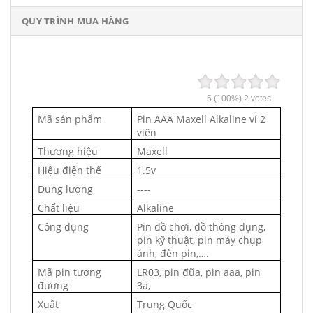
QUY TRÌNH MUA HÀNG
5
(100%)
2
votes
Mã sản phẩm
Pin AAA Maxell Alkaline vỉ 2
viên
Thương hiệu
Maxell
Hiệu điện thế
1.5v
Dung lượng
----
Chất liệu
Alkaline
Công dụng
Pin đồ chơi, đồ thông dụng,
pin kỹ thuật, pin máy chụp
ảnh, đèn pin,….
Mã pin tương
LR03, pin đũa, pin aaa, pin
đương
3a,
Xuất
Trung Quốc