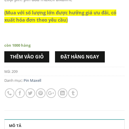
(Mua với số lượng lớn được hưởng giá ưu đãi, có
xuất hóa đơn theo yêu cầu)
còn 1000 hàng
THÊM VÀO GIỎ
ĐẶT HÀNG NGAY
Mã:
209
Danh mục:
Pin Maxell
MÔ TẢ