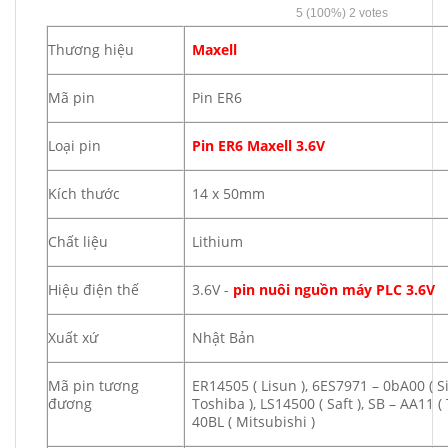
5
(100%)
2
votes
Thương hiệu
Maxell
Mã pin
Pin ER6
Loại pin
Pin ER6 Maxell 3.6V
Kích thước
14 x 50mm
Chất liệu
Lithium
Hiệu điện thế
3.6V -
pin nuôi nguồn máy PLC 3.6V
Xuất xứ
Nhật Bản
Mã pin tương
ER14505 ( Lisun ), 6ES7971 – 0bA00 ( Si
đương
Toshiba ), LS14500 ( Saft ), SB – AA11 ( 
40BL ( Mitsubishi )