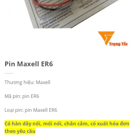
Pin Maxell ER6
Thương hiệu: Maxell
Mã pin: pin ER6
Loại pin: pin Maxell ER6
Có hàn dây nối, mối nối, chân cắm, có xuất hóa đơn
theo yêu cầu