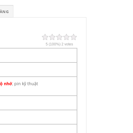
HÀNG
5
(100%)
2
votes
bộ nhớ
, pin kỹ thuật