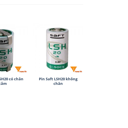
+
LSH20 có chân
Pin Saft LSH20 không
cắm
chân