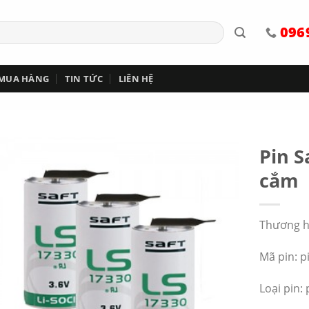
096
 MUA HÀNG
TIN TỨC
LIÊN HỆ
Pin S
cắm
Thương h
Mã pin: p
Loại pin: