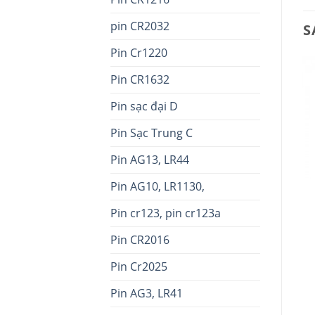
pin CR2032
S
Pin Cr1220
Pin CR1632
Pin sạc đại D
Pin Sạc Trung C
Pin AG13, LR44
+
+
Pin AG10, LR1130,
Pin ER6V Toshiba dây
Pin ER3V Toshiba dây
đen đỏ
nối đen đen
Pin cr123, pin cr123a
Pin CR2016
Pin Cr2025
Pin AG3, LR41