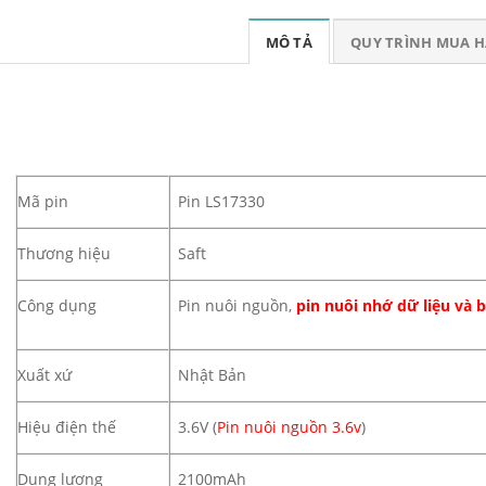
MÔ TẢ
QUY TRÌNH MUA 
Mã pin
Pin LS17330
Thương hiệu
Saft
Công dụng
Pin nuôi nguồn,
pin nuôi nhớ dữ liệu và 
Xuất xứ
Nhật Bản
Hiệu điện thế
3.6V (
Pin nuôi nguồn 3.6v
)
Dung lượng
2100mAh