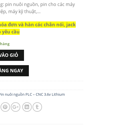
: pin nuôi nguồn, pin cho các máy
ệp, máy kỹ thuật,...
hóa đơn và hàn các chân nối, jack
 yêu cầu
 hàng
VÀO GIỎ
ÀNG NGAY
Pin nuôi nguồn PLC – CNC 3.6v Lithium