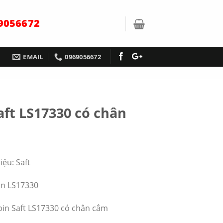
9056672
EMAIL
0969056672
aft LS17330 có chân
iệu: Saft
in LS17330
 pin Saft LS17330 có chân cắm