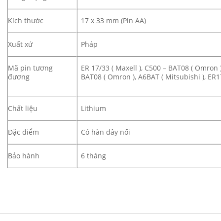
Kích thước
17 x 33 mm (Pin AA)
Xuất xứ
Pháp
Mã pin tương
ER 17/33 ( Maxell ), C500 – BAT08 ( Omron )
đương
BAT08 ( Omron ), A6BAT ( Mitsubishi ), ER1
Chất liệu
Lithium
Đặc điểm
Có hàn dây nối
Bảo hành
6 tháng