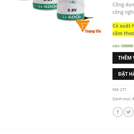
Công dụng
công nghi
Có xuất 
cắm theo
còn 100000
THÊM 
ĐẶT H
Mã:
277
Danh mục: