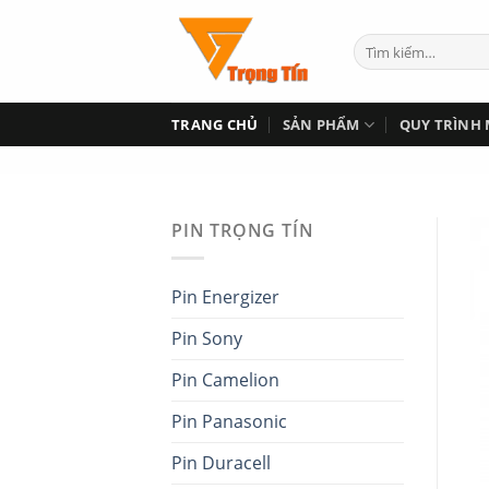
Skip
to
content
TRANG CHỦ
SẢN PHẨM
QUY TRÌNH
<
PIN TRỌNG TÍN
Pin Energizer
Pin Sony
Pin Camelion
Pin Panasonic
Pin Duracell